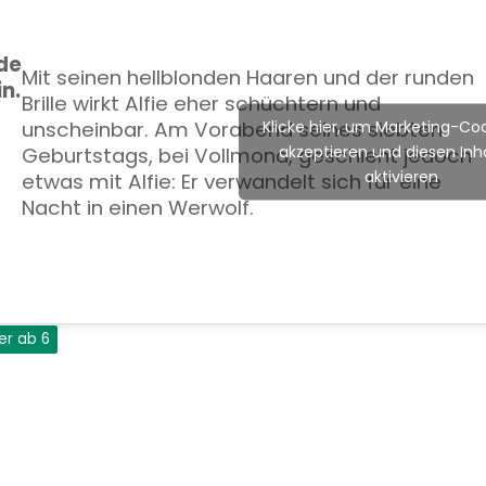
de
Mit seinen hellblonden Haaren und der runden
in.
Brille wirkt Alfie eher schüchtern und
unscheinbar. Am Vorabend seines siebten
Klicke hier, um Marketing-Coo
akzeptieren und diesen Inha
Geburtstags, bei Vollmond, geschieht jedoch
aktivieren
etwas mit Alfie: Er verwandelt sich für eine
Nacht in einen Werwolf.
der ab 6