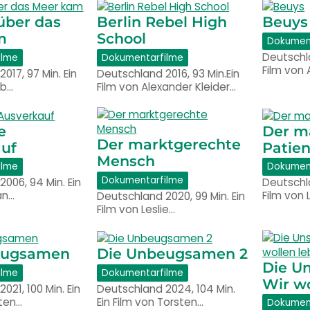
 über das
Berlin Rebel High
Beuys
m
School
Dokumen
Deutschla
ilme
Dokumentarfilme
Film von 
017, 97 Min. Ein
Deutschland 2016, 93 Min.Ein
ob…
Film von Alexander Kleider…
e
Der m
Der marktgerechte
uf
Patien
Mensch
ilme
Dokumen
Dokumentarfilme
006, 94 Min. Ein
Deutschla
ian…
Film von 
Deutschland 2020, 99 Min. Ein
Film von Leslie…
eugsamen
Die Unbeugsamen 2
Die Un
ilme
Dokumentarfilme
Wir wo
021, 100 Min. Ein
Deutschland 2024, 104 Min.
sten…
Ein Film von Torsten…
Dokumen