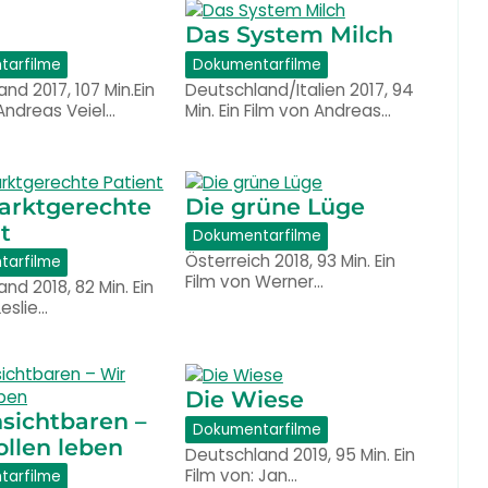
Das System Milch
tarfilme
Dokumentarfilme
nd 2017, 107 Min.Ein
Deutschland/Italien 2017, 94
Andreas Veiel…
Min. Ein Film von Andreas…
arktgerechte
Die grüne Lüge
t
Dokumentarfilme
Österreich 2018, 93 Min. Ein
tarfilme
Film von Werner…
nd 2018, 82 Min. Ein
Leslie…
Die Wiese
sichtbaren –
Dokumentarfilme
llen leben
Deutschland 2019, 95 Min. Ein
Film von: Jan…
tarfilme