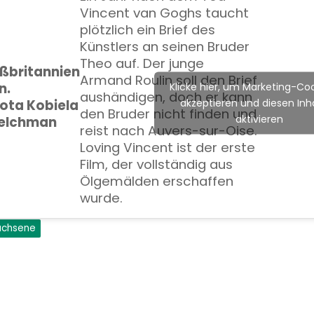
Vincent van Goghs taucht
plötzlich ein Brief des
Künstlers an seinen Bruder
Theo auf. Der junge
ßbritannien
Armand Roulin soll den Brief
n.
Klicke hier, um Marketing-Coo
aushändigen, doch er kann
akzeptieren und diesen Inha
rota Kobiela
den Bruder nicht finden und
aktivieren
Welchman
reist nach Auvers-sur-Oise.
Loving Vincent ist der erste
Film, der vollständig aus
Ölgemälden erschaffen
wurde.
wachsene