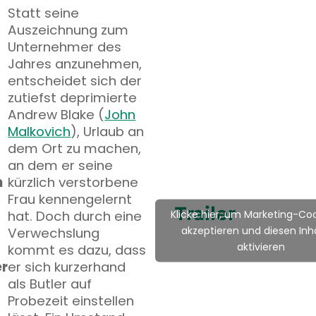
Statt seine
Auszeichnung zum
Unternehmer des
Jahres anzunehmen,
entscheidet sich der
zutiefst deprimierte
Andrew Blake (
John
Malkovich
), Urlaub an
dem Ort zu machen,
an dem er seine
h
kürzlich verstorbene
Frau kennengelernt
Trailer
hat. Doch durch eine
Klicke hier, um Marketing-Coo
akzeptieren und diesen Inha
Verwechslung
aktivieren
kommt es dazu, dass
er
er sich kurzerhand
als Butler auf
Probezeit einstellen