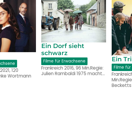
Ein Dorf sieht
schwarz
Ein T
Filme für Erwachsene
wachsene
Filme fü
Frankreich 2016, 96 Min.Regie:
2021, 120
Julien Rambaldi 1975 macht…
Frankreic
önke Wortmann
Min.Regi
Becketts