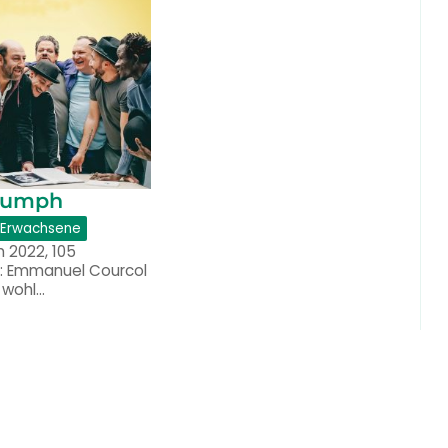
riumph
r Erwachsene
h 2022, 105
e: Emmanuel Courcol
 wohl…