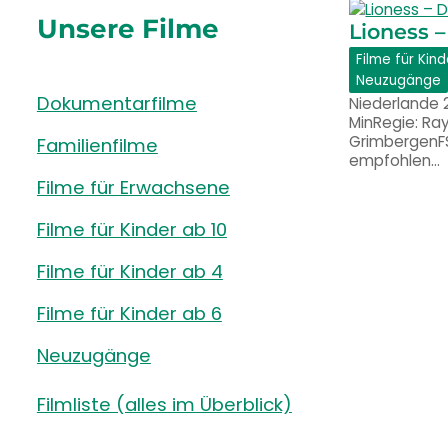
Unsere Filme
Lioness –
Filme für Kind
Neuzugänge
Dokumentarfilme
Niederlande 
MinRegie: R
GrimbergenFS
Familienfilme
empfohlen…
Filme für Erwachsene
Filme für Kinder ab 10
Filme für Kinder ab 4
Filme für Kinder ab 6
Neuzugänge
Filmliste (alles im Überblick)