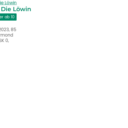
 Die Löwin
er ab 10
2023, 85
aymond
K 0,