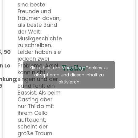
sind beste
Freunde und
träumen davon,
als beste Band
der Welt
Musikgeschichte
zu schreiben.
, 90
Leider haben sie
jedoch zwei
n Lo
Probleme: Aksel
Trailer
Klicke hier, um Marketing-Cookies zu
kann nicht
akzeptieren und diesen Inhalt zu
nkung;
singen und der
aktivieren
9
Band fehlt ein
Bassist. Als beim
Casting aber
nur Thilda mit
ihrem Cello
auftaucht,
scheint der
große Traum