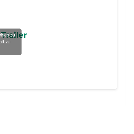
Trailer
kies zu
lt zu