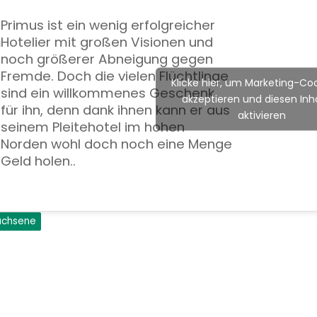
Primus ist ein wenig erfolgreicher
n
Hotelier mit großen Visionen und
noch größerer Abneigung gegen
Fremde. Doch die vielen Flüchtlinge
Klicke hier, um Marketing-Coo
sind ein willkommenes Geschenk
akzeptieren und diesen Inha
für ihn, denn dank ihnen kann er aus
aktivieren
seinem Pleitehotel im hohen
Norden wohl doch noch eine Menge
Geld holen..
wachsene