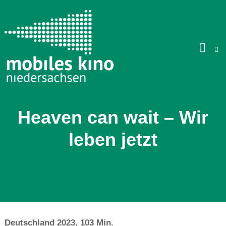
Skip
to
content
Heaven can wait – Wir
leben jetzt
Deutschland 2023, 103 Min.