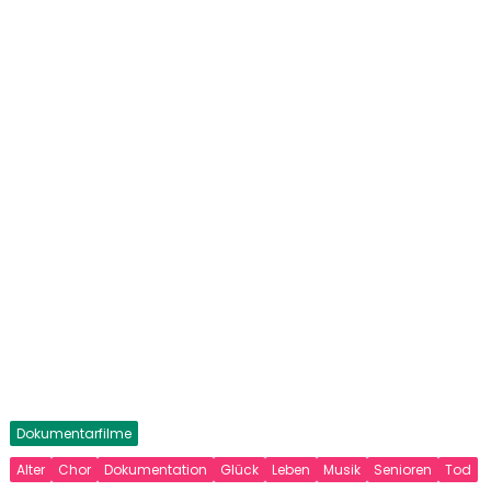
Dokumentarfilme
Alter
Chor
Dokumentation
Glück
Leben
Musik
Senioren
Tod